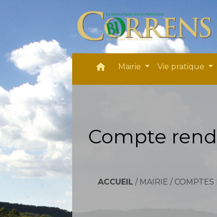
home
Mairie
Vie pratique
Compte rendu
ACCUEIL
/
MAIRIE
/
COMPTES