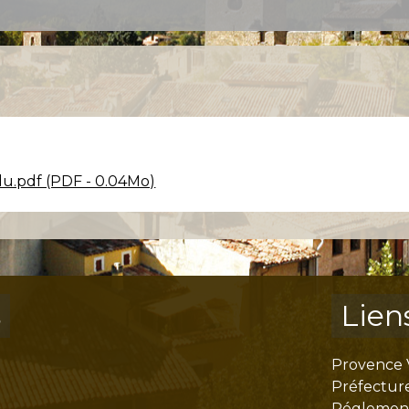
u.pdf (PDF - 0.04Mo)
s
Lien
Provence 
Préfectur
Réglementa