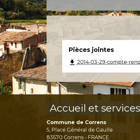
Pièces jointes
file_download
2014-03-29-compte-rend
Accueil et service
Commune de Correns
5, Place Général de Gaulle
83570 Correns - FRANCE