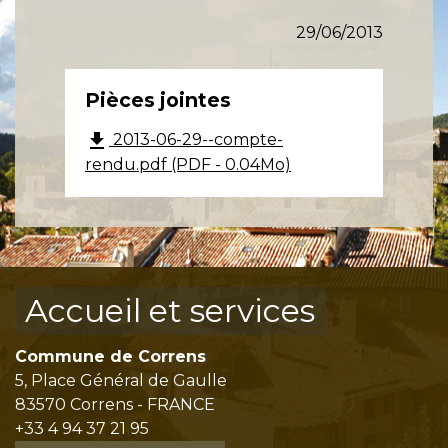
29/06/2013
Pièces jointes
file_download
2013-06-29--compte-
rendu.pdf (PDF - 0.04Mo)
Accueil et services
Commune de Correns
5, Place Général de Gaulle
83570 Correns - FRANCE
+33 4 94 37 21 95