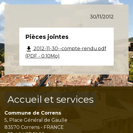
30/11/2012
Pièces jointes
file_download
2012-11-30--compte-rendu.pdf
(PDF - 0.10Mo)
Accueil et services
Commune de Correns
5, Place Général de Gaulle
83570 Correns - FRANCE