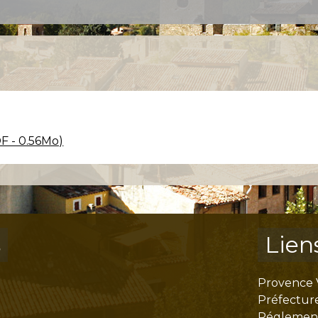
F - 0.56Mo)
s
Lien
Provence 
Préfectur
Réglementa