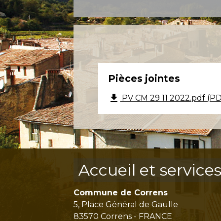
Pièces jointes
file_download
PV CM 29 11 2022.pdf (PD
Accueil et service
Commune de Correns
5, Place Général de Gaulle
83570 Correns - FRANCE