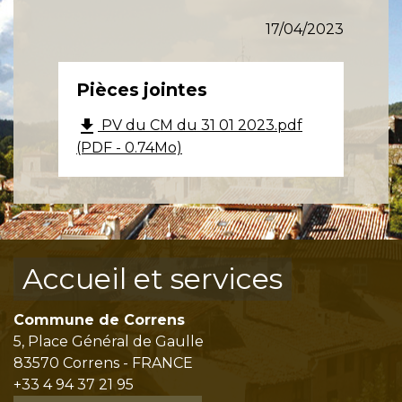
17/04/2023
Pièces jointes
file_download
PV du CM du 31 01 2023.pdf
(PDF - 0.74Mo)
Accueil et services
Commune de Correns
5, Place Général de Gaulle
83570 Correns - FRANCE
+33 4 94 37 21 95