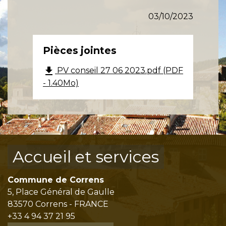
03/10/2023
Pièces jointes
file_download
PV conseil 27 06 2023.pdf (PDF
- 1.40Mo)
Accueil et services
Commune de Correns
5, Place Général de Gaulle
83570 Correns - FRANCE
+33 4 94 37 21 95