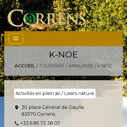
menu
K-NOE
ACCUEIL
/
TOURISME
/
ANNUAIRE
/
K-NOE
Activités en plein air / Loisirs nature
30 place Général de Gaulle
location_on
83570 Correns
+33 6 85 73 38 07
phone