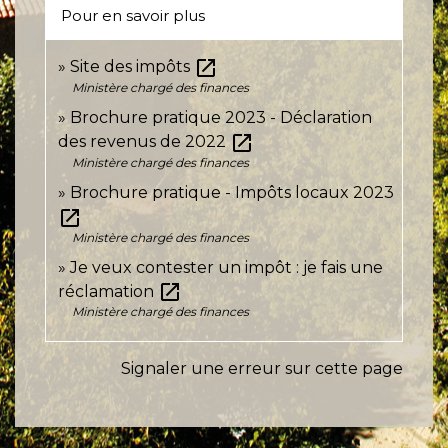
Pour en savoir plus
open_in_new
Site des impôts
Ministère chargé des finances
Brochure pratique 2023 - Déclaration
open_in_new
des revenus de 2022
Ministère chargé des finances
Brochure pratique - Impôts locaux 2023
open_in_new
Ministère chargé des finances
Je veux contester un impôt : je fais une
open_in_new
réclamation
Ministère chargé des finances
Signaler une erreur sur cette page