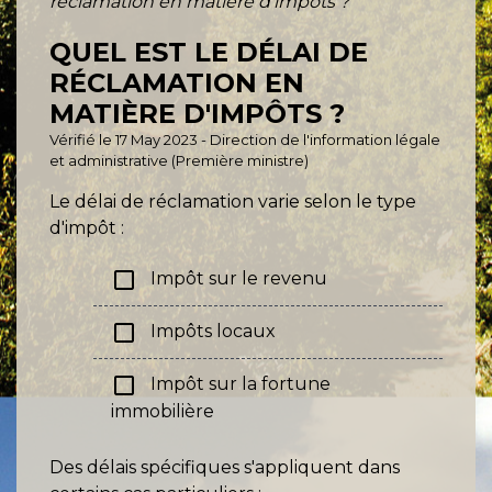
réclamation en matière d'impôts ?
QUEL EST LE DÉLAI DE
RÉCLAMATION EN
MATIÈRE D'IMPÔTS ?
Vérifié le 17 May 2023 - Direction de l'information légale
et administrative (Première ministre)
Le délai de réclamation varie selon le type
d'impôt :
check_box_outline_blank
Impôt sur le revenu
check_box_outline_blank
Impôts locaux
check_box_outline_blank
Impôt sur la fortune
immobilière
Des délais spécifiques s'appliquent dans