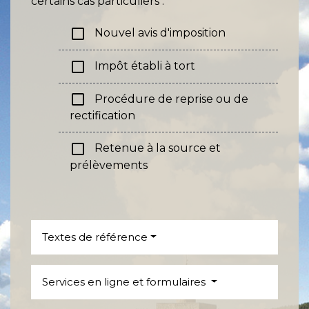
certains cas particuliers :
check_box_outline_blank
Nouvel avis d'imposition
check_box_outline_blank
Impôt établi à tort
check_box_outline_blank
Procédure de reprise ou de
rectification
check_box_outline_blank
Retenue à la source et
prélèvements
Textes de référence
Services en ligne et formulaires