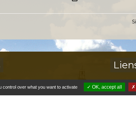
S
s
Lien
Provence 
 control over what you want to activate
OK, accept all
Préfectur
Réglementa
Mission Lo
Aggloméra