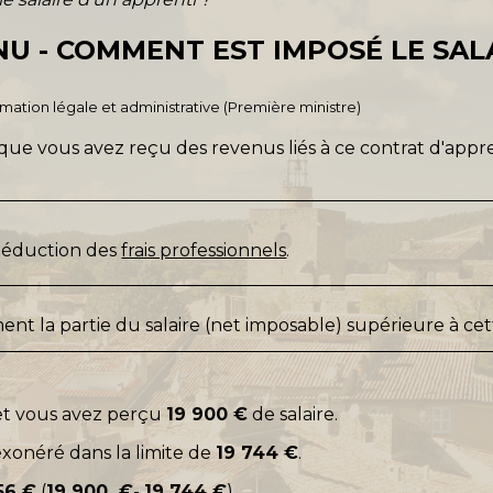
NU - COMMENT EST IMPOSÉ LE SAL
ormation légale et administrative (Première ministre)
que vous avez reçu des revenus liés à ce contrat d'appren
 déduction des
frais professionnels
.
nt la partie du salaire (net imposable) supérieure à c
et vous avez perçu
19 900 €
de salaire.
exonéré dans la limite de
19 744 €
.
56 €
(
19 900 €
-
19 744 €
).