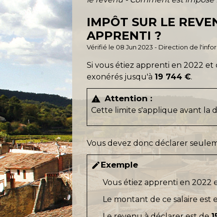
IMPÔT SUR LE REVE
APPRENTI ?
Vérifié le 08 Jun 2023 - Direction de l'inf
Si vous étiez apprenti en 2022 et 
exonérés jusqu'à
19 744 €
.
Attention :
warning
Cette limite s'applique avant la
Vous devez donc déclarer seuleme
Exemple
edit
Vous étiez apprenti en 2022 
Le montant de ce salaire est 
Le revenu à déclarer est de
1