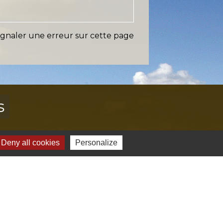
ignaler une erreur sur cette page
s
Verte & Verdon
Deny all cookies
Personalize
e du Var
tion de l'accès aux massifs forestiers
cal Ouest Var
tion Provence Verte