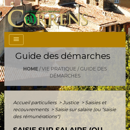
menu
Guide des démarches
HOME
/
VIE PRATIQUE
/
GUIDE DES
DÉMARCHES
Accueil particuliers
>
Justice
>
Saisies et
recouvrements
>
Saisie sur salaire (ou "saisie
des rémunérations")
SAISIE SUR SALAIRE (OU