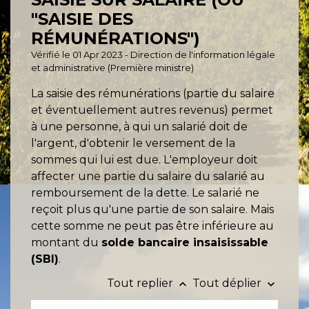
"SAISIE DES
RÉMUNÉRATIONS")
Vérifié le 01 Apr 2023 - Direction de l'information légale
et administrative (Première ministre)
La saisie des rémunérations (partie du salaire
et éventuellement autres revenus) permet
à une personne, à qui un salarié doit de
l'argent, d'obtenir le versement de la
sommes qui lui est due. L'employeur doit
affecter une partie du salaire du salarié au
remboursement de la dette. Le salarié ne
reçoit plus qu'une partie de son salaire. Mais
cette somme ne peut pas être inférieure au
montant du
solde bancaire insaisissable
(SBI)
.
Tout replier
Tout déplier
keyboard_arrow_up
keyboard_arrow_down