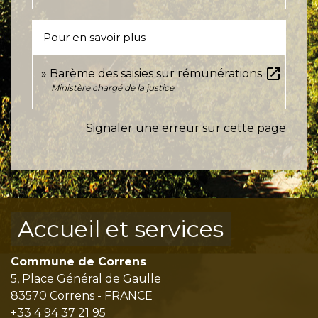
Pour en savoir plus
open_in_new
Barème des saisies sur rémunérations
Ministère chargé de la justice
Signaler une erreur sur cette page
Accueil et services
Commune de Correns
5, Place Général de Gaulle
83570 Correns - FRANCE
+33 4 94 37 21 95