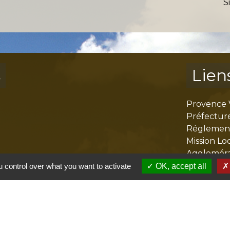
S
s
Lien
Provence 
Préfectur
Réglementa
Mission Lo
Aggloméra
 control over what you want to activate
OK, accept all