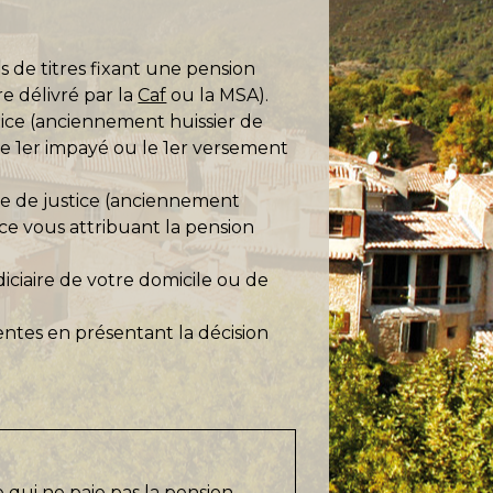
es de titres fixant une pension
e délivré par la
Caf
ou la MSA).
tice (anciennement huissier de
e 1
er
impayé ou le 1
er
versement
re de justice (anciennement
tice vous attribuant la pension
iciaire de votre domicile ou de
ntes en présentant la décision
qui ne paie pas la pension