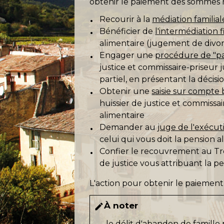
obtenir le paiement des sommes 
Recourir à la
médiation familial
Bénéficier de
l'intermédiation 
alimentaire (jugement de divor
Engager une
procédure de "pa
justice et commissaire-priseur j
partiel, en présentant la décisi
Obtenir une
saisie sur compte
huissier de justice et commissai
alimentaire
Demander au
juge de l'exécut
celui qui vous doit la pension a
Confier le recouvrement au Tré
de justice vous attribuant la p
L'action pour obtenir le paiemen
À noter
edit
le
délit
d'abandon de famille 