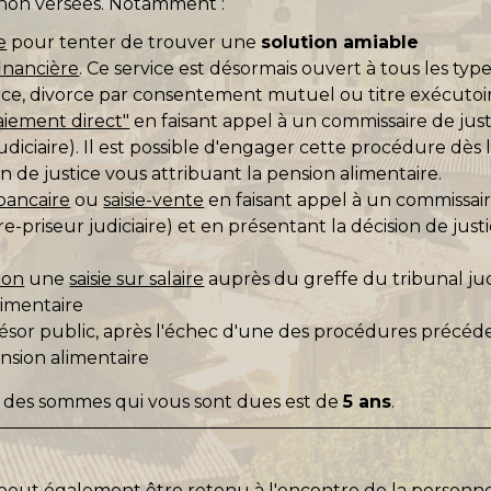
non versées. Notamment :
e
pour tenter de trouver une
solution amiable
financière
. Ce service est désormais ouvert à tous les typ
ce, divorce par consentement mutuel ou titre exécutoir
iement direct"
en faisant appel à un commissaire de jus
udiciaire). Il est possible d'engager cette procédure dès l
on de justice vous attribuant la pension alimentaire.
 bancaire
ou
saisie-vente
en faisant appel à un commissai
re-priseur judiciaire) et en présentant la décision de jus
ion
une
saisie sur salaire
auprès du greffe du tribunal jud
limentaire
sor public, après l'échec d'une des procédures précéde
ension alimentaire
t des sommes qui vous sont dues est de
5 ans
.
peut également être retenu à l'encontre de la personne 