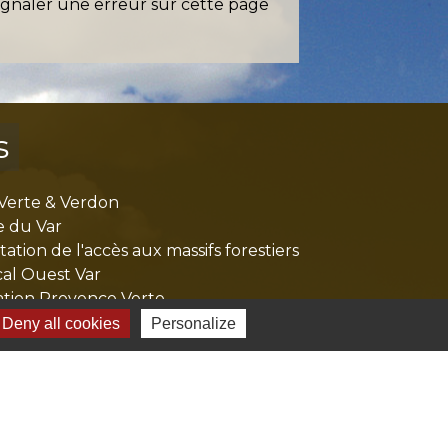
ignaler une erreur sur cette page
s
Verte & Verdon
e du Var
tion de l'accès aux massifs forestiers
cal Ouest Var
tion Provence Verte
Deny all cookies
Personalize