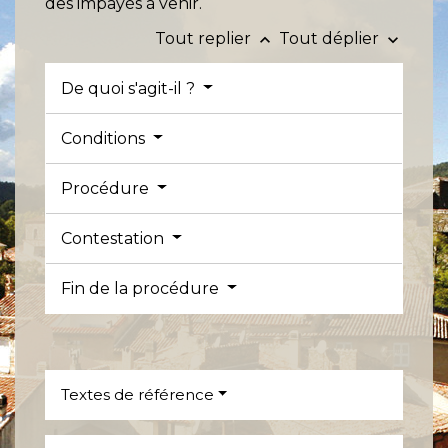
des impayés à venir.
Tout replier
Tout déplier
keyboard_arrow_up
keyboard_arrow_down
De quoi s'agit-il ?
Conditions
Procédure
Contestation
Fin de la procédure
Textes de référence