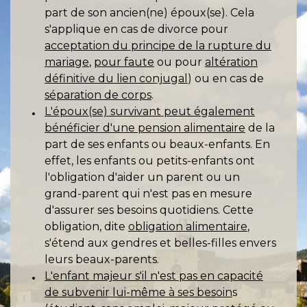
part de son ancien(ne) époux(se). Cela
s'applique en cas de divorce pour
acceptation du principe de la rupture du
mariage
,
pour faute
ou pour
altération
définitive du lien conjugal
) ou en cas de
séparation de corps
.
L'époux(se) survivant peut également
bénéficier d'une pension alimentaire
de la
part de ses enfants ou beaux-enfants. En
effet, les enfants ou petits-enfants ont
l'obligation d'aider un parent ou un
grand-parent qui n'est pas en mesure
d'assurer ses besoins quotidiens. Cette
obligation, dite
obligation alimentaire
,
s'étend aux gendres et belles-filles envers
leurs beaux-parents.
L'enfant majeur s'il n'est pas en capacité
de subvenir lui-même à ses besoin
s