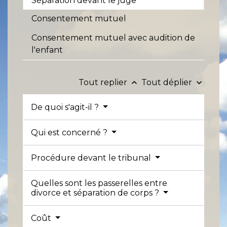
Séparation devant le juge
Consentement mutuel
Consentement mutuel avec audition de
l'enfant
Tout replier
Tout déplier
keyboard_arrow_up
keyboard_arrow_down
De quoi s'agit-il ?
Qui est concerné ?
Procédure devant le tribunal
Quelles sont les passerelles entre
divorce et séparation de corps ?
Coût