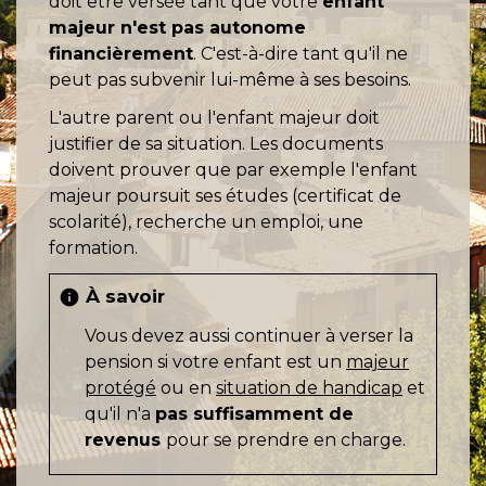
doit être versée tant que votre
enfant
majeur n'est pas autonome
financièrement
. C'est-à-dire tant qu'il ne
peut pas subvenir lui-même à ses besoins.
L'autre parent ou l'enfant majeur doit
justifier de sa situation. Les documents
doivent prouver que par exemple l'enfant
majeur poursuit ses études (certificat de
scolarité), recherche un emploi, une
formation.
À savoir
info
Vous devez aussi continuer à verser la
pension si votre enfant est un
majeur
protégé
ou en
situation de handicap
et
qu'il n'a
pas suffisamment de
revenus
pour se prendre en charge.