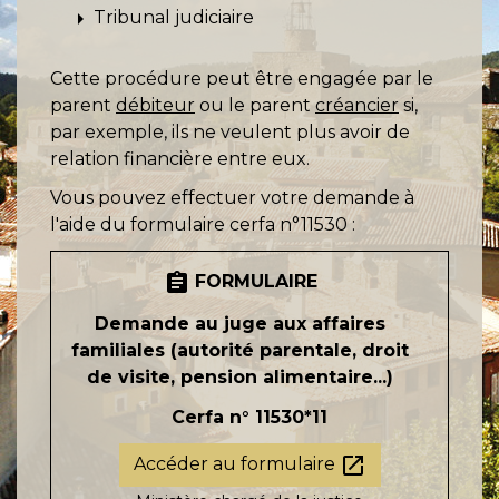
arrow_right
Tribunal judiciaire
Cette procédure peut être engagée par le
parent
débiteur
ou le parent
créancier
si,
par exemple, ils ne veulent plus avoir de
relation financière entre eux.
Vous pouvez effectuer votre demande à
l'aide du formulaire cerfa n°11530 :
assignment
FORMULAIRE
Demande au juge aux affaires
familiales (autorité parentale, droit
de visite, pension alimentaire...)
Cerfa n° 11530*11
open_in_new
Accéder au formulaire