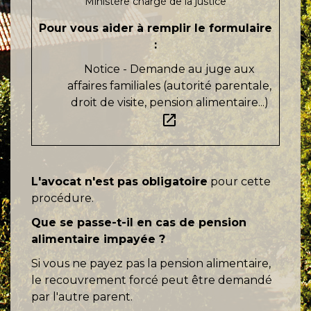
Ministère chargé de la justice
Pour vous aider à remplir le formulaire
:
Notice - Demande au juge aux
affaires familiales (autorité parentale,
droit de visite, pension alimentaire...)
open_in_new
L'avocat n'est pas obligatoire
pour cette
procédure.
Que se passe-t-il en cas de pension
alimentaire impayée ?
Si vous ne payez pas la pension alimentaire,
le recouvrement forcé peut être demandé
par l'autre parent.