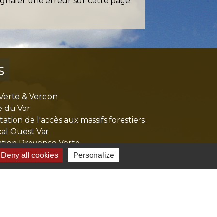
ignaler une erreur sur cette page
s
Verte & Verdon
e du Var
tion de l'accès aux massifs forestiers
cal Ouest Var
tion Provence Verte
Deny all cookies
Personalize