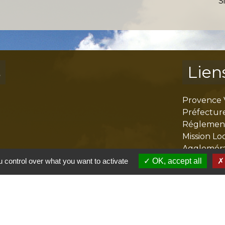
S
s
Lien
Provence 
Préfectur
Réglementa
Mission Lo
Aggloméra
 control over what you want to activate
OK, accept all