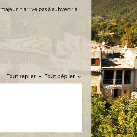
t majeur n'arrive pas à subvenir à
Tout replier
Tout déplier
keyboard_arrow_up
keyboard_arrow_down