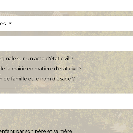
res
nale sur un acte d'état civil ?
la mairie en matière d'état civil ?
m de famille et le nom d'usage ?
enfant par son père et sa mère