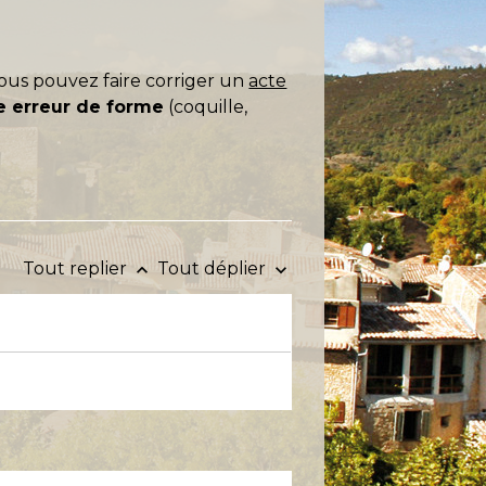
ous pouvez faire corriger un
acte
e erreur de forme
(coquille,
Tout replier
Tout déplier
keyboard_arrow_up
keyboard_arrow_down