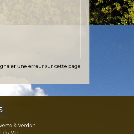
ignaler une erreur sur cette page
s
Verte & Verdon
e du Var