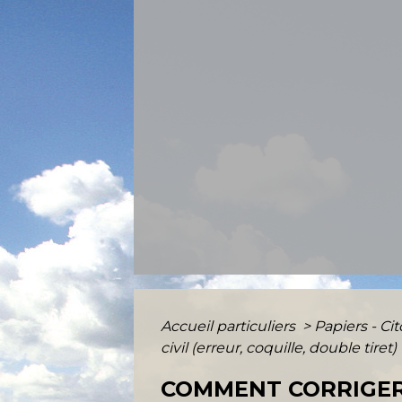
Accueil particuliers
>
Papiers - Ci
civil (erreur, coquille, double tiret)
COMMENT CORRIGER 