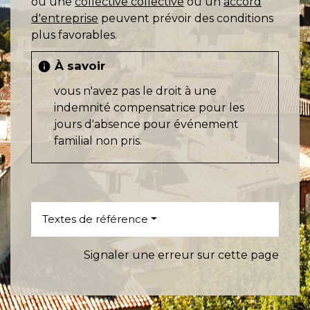
ou une
collective collective
ou un
accord
d'entreprise
peuvent prévoir des conditions
plus favorables.
À savoir
info
vous n'avez pas le droit à une
indemnité compensatrice pour les
jours d'absence pour événement
familial non pris.
Textes de référence
Signaler une erreur sur cette page