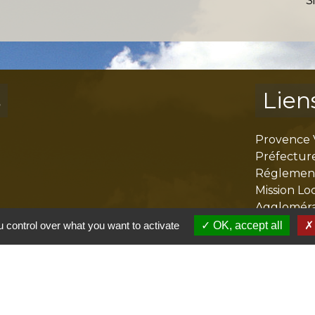
S
s
Lien
Provence 
Préfectur
Réglementa
Mission Lo
Aggloméra
 control over what you want to activate
OK, accept all