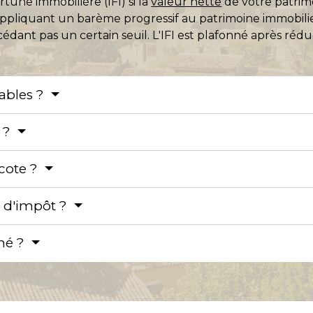
rtune immobilière (IFI) si la
valeur nette
de votre patrim
en appliquant un barème progressif au patrimoine immobil
édant pas un certain seuil. L'IFI est plafonné après rédu
sables ?
I ?
cote ?
s d'impôt ?
nné ?