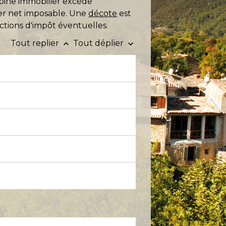
oine immobilier excède
ier net imposable. Une
décote
est
ctions d'impôt éventuelles.
Tout replier
Tout déplier
keyboard_arrow_up
keyboard_arrow_down