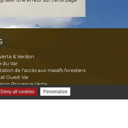
ignaler une erreur sur cette page
s
Verte & Verdon
e du Var
tion de l'accès aux massifs forestiers
cal Ouest Var
tion Provence Verte
Deny all cookies
Personalize