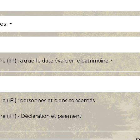
res
e (IFI) : à quelle date évaluer le patrimoine ?
re (IFI) : personnes et biens concernés
re (IFI) - Déclaration et paiement