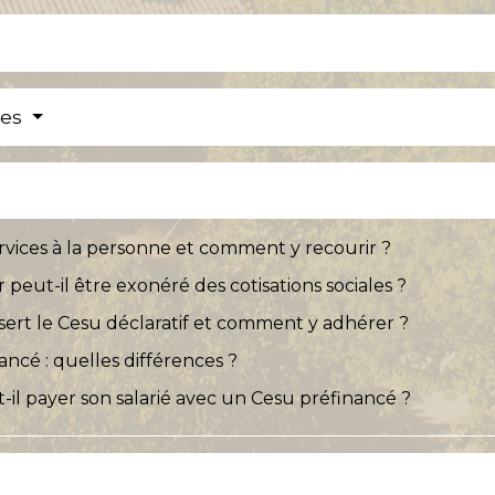
res
services à la personne et comment y recourir ?
 peut-il être exonéré des cotisations sociales ?
 sert le Cesu déclaratif et comment y adhérer ?
ancé : quelles différences ?
il payer son salarié avec un Cesu préfinancé ?