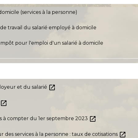
domicile (services à la personne)
de travail du salarié employé à domicile
impôt pour l'emploi d'un salarié à domicile
open_in_new
ployeur et du salarié
open_in_new
e
open_in_new
ls à compter du 1er septembre 2023
open_in_new
r des services à la personne : taux de cotisations