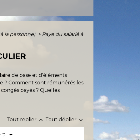
s à la personne)
>
Paye du salarié à
CULIER
laire de base et d'éléments
base ? Comment sont rémunérés les
s congés payés ? Quelles
Tout replier
Tout déplier
keyboard_arrow_up
keyboard_arrow_down
r ?