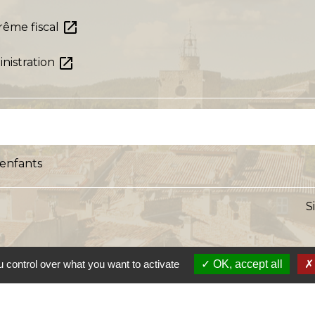
open_in_new
rême fiscal
open_in_new
nistration
 enfants
S
 control over what you want to activate
OK, accept all
s
Lien