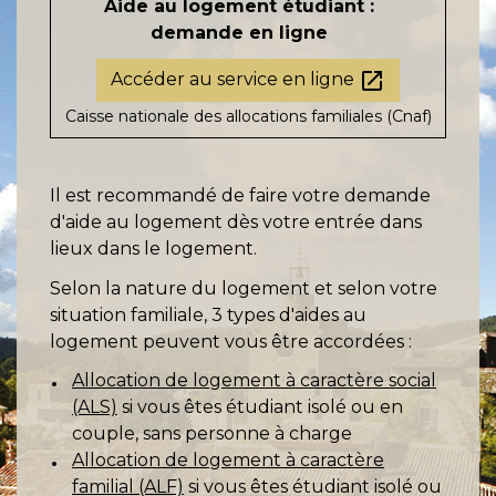
Aide au logement étudiant :
demande en ligne
open_in_new
Accéder au service en ligne
Caisse nationale des allocations familiales (Cnaf)
Il est recommandé de faire votre demande
d'aide au logement dès votre entrée dans
lieux dans le logement.
Selon la nature du logement et selon votre
situation familiale, 3 types d'aides au
logement peuvent vous être accordées :
Allocation de logement à caractère social
(ALS)
si vous êtes étudiant isolé ou en
couple, sans personne à charge
Allocation de logement à caractère
familial (ALF)
si vous êtes étudiant isolé ou