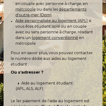
en couple avec personne à charge, en
métropole
ou dans les
départements
d'outre-mer (Dom)
Aide personnalisée au logement (APL)
si
vous êtes étudiant isolé ou en couple
avec ou sans personne à charge, résidant
dans un
logement conventionné
en
métropole
Pour en savoir plus, vous pouvez contacter
le numéro dédié aux aides au logement
étudiant :
Où s’adresser ?
arrow_right
Aide au logement étudiant
(APL, ALS, ALF)
Le 1
er
paiement de l'aide au logement est