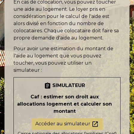
En cas de colocation, vous pouvez toucher
une aide au logement. Le loyer pris en
considération pour le calcul de l'aide est
alors divisé en fonction du nombre de
colocataires. Chaque colocataire doit faire sa
propre demande d'aide au logement.
Pour avoir une estimation du montant de
l'aide au logement que vous pouvez
toucher, vous pouvez utiliser un
simulateur :
assignment
SIMULATEUR
Caf : estimer son droit aux
allocations logement et calculer son
montant
open_in_new
Accéder au simulateur
Caisse nationale des allocations familiales (Cnaf)