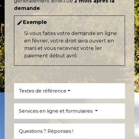
généralement effectué
2 mois après la
demande
.
Exemple
edit
Si vous faites votre demande en ligne
en février, votre droit sera ouvert en
mars et vous recevrez votre 1
er
paiement début avril.
Textes de référence
Services en ligne et formulaires
Questions ? Réponses !