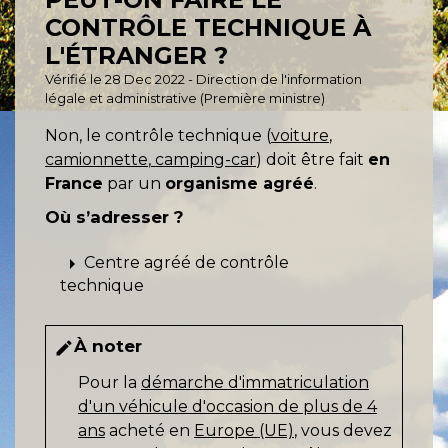
CONTRÔLE TECHNIQUE À
L'ÉTRANGER ?
Vérifié le 28 Dec 2022 - Direction de l'information
légale et administrative (Première ministre)
Non, le contrôle technique (
voiture
,
camionnette
,
camping-car
) doit être fait
en
France
par un
organisme agréé
.
Où s’adresser ?
arrow_right
Centre agréé de contrôle
technique
À noter
edit
Pour la
démarche d'immatriculation
d'un véhicule d'occasion de plus de 4
ans
acheté en
Europe (UE)
, vous devez