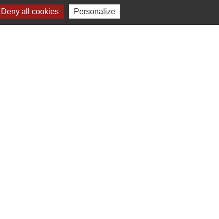
Deny all cookies
Personalize
Verte & Verdon
e du Var
tion de l'accès aux massifs forestiers
cal Ouest Var
tion Provence Verte
-
Gestion des cookies