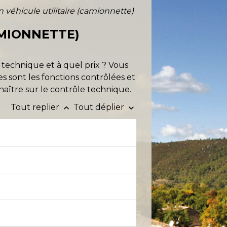
 véhicule utilitaire (camionnette)
AMIONNETTE)
technique et à quel prix ? Vous
es sont les fonctions contrôlées et
naître sur le contrôle technique.
Tout replier
Tout déplier
keyboard_arrow_up
keyboard_arrow_down