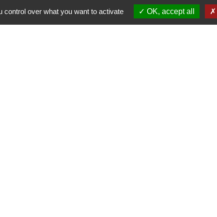
 control over what you want to activate
OK, accept all
Provence 
Préfectur
Réglementa
Mission Lo
Aggloméra
olitique de confidentialité
-
Accessibilité
-
Plan du site