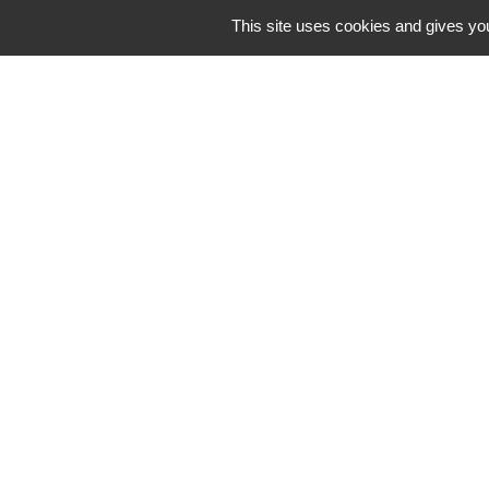
This site uses cookies and gives you
Commune de Correns
5, Place Général de Gaulle
83570 Correns - FRANCE
+33 4 94 37 21 95
Contact par formulaire
Mentions légales
-
P