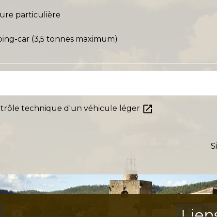
ure particulière
ing-car (3,5 tonnes maximum)
open_in_new
ntrôle technique d'un véhicule léger
S
s
Lien