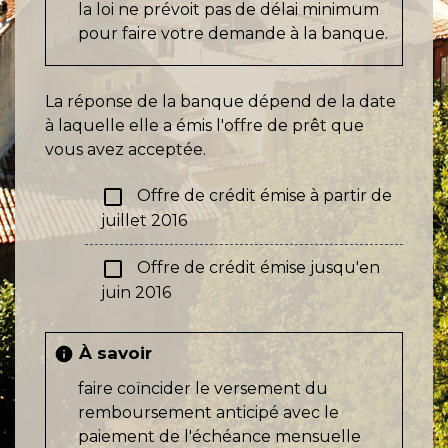
la loi ne prévoit pas de délai minimum
pour faire votre demande à la banque.
La réponse de la banque dépend de la date
à laquelle elle a émis l'offre de prêt que
vous avez acceptée.
check_box_outline_blank
Offre de crédit émise à partir de
juillet 2016
check_box_outline_blank
Offre de crédit émise jusqu'en
juin 2016
À savoir
info
faire coïncider le versement du
remboursement anticipé avec le
paiement de l'échéance mensuelle