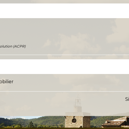
solution (ACPR)
bilier
S