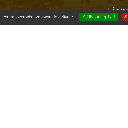
s
Lien
 control over what you want to activate
OK, accept all
Provence 
Préfectur
Réglementa
Mission Lo
Aggloméra