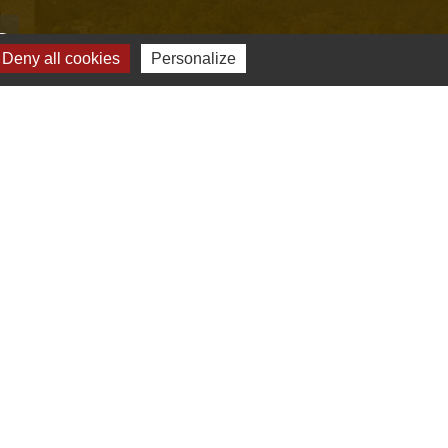
s
Deny all cookies
Personalize
Verte & Verdon
e du Var
tion de l'accès aux massifs forestiers
cal Ouest Var
tion Provence Verte