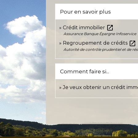
Pour en savoir plus
open_in_new
Crédit immobilier
Assurance Banque Épargne Infoservice
open_in_new
Regroupement de crédits
Autorité de contrôle prudentiel et de ré
Comment faire si...
Je veux obtenir un crédit immo