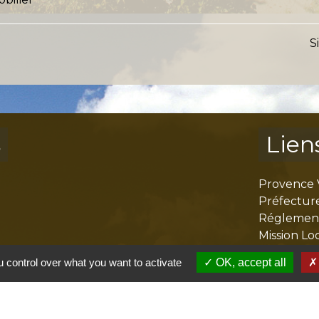
S
s
Lien
Provence 
Préfectur
Réglementa
Mission Lo
Aggloméra
 control over what you want to activate
OK, accept all