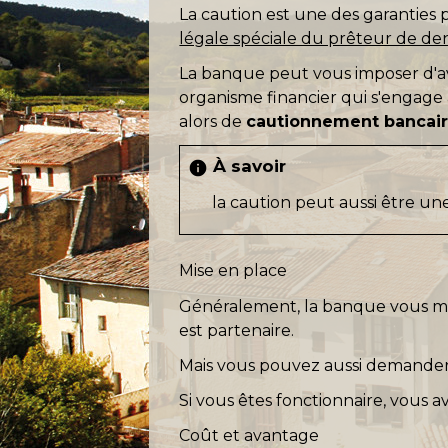
La caution est une des garanties p
légale spéciale du prêteur de den
La banque peut vous imposer d'avo
organisme financier qui s'engage à
alors de
cautionnement bancai
À savoir
info
la caution peut aussi être u
Mise en place
Généralement, la banque vous met
est partenaire.
Mais vous pouvez aussi demander
Si vous êtes fonctionnaire, vous av
Coût et avantage