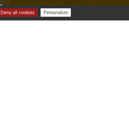
s
Deny all cookies
Personalize
Verte & Verdon
e du Var
tion de l'accès aux massifs forestiers
cal Ouest Var
tion Provence Verte
-
Gestion des cookies