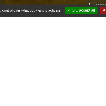
s
Lien
 control over what you want to activate
OK, accept all
Provence 
Préfectur
Réglementa
Mission Lo
Aggloméra
olitique de confidentialité
-
Accessibilité
-
Plan du site