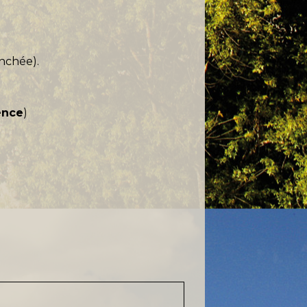
nchée).
ence
)