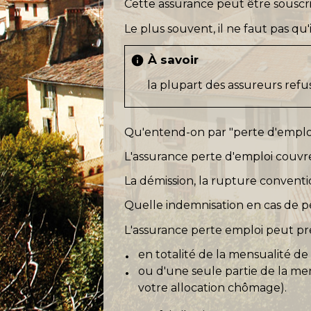
Cette assurance peut être souscrit
Le plus souvent, il ne faut pas qu'
À savoir
info
la plupart des assureurs refus
Qu'entend-on par "perte d'emplo
L'assurance perte d'emploi couvr
La démission, la rupture conventi
Quelle indemnisation en cas de p
L'assurance perte emploi peut p
en totalité de la mensualité de
ou d'une seule partie de la me
votre allocation chômage).