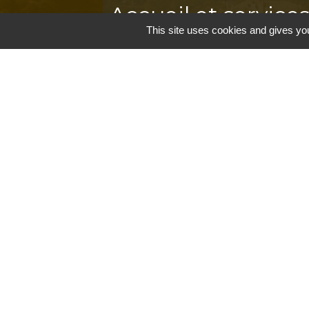
Accueil et service
This site uses cookies and gives you
Commune de Correns
5, Place Général de Gaulle
83570 Correns - FRANCE
+33 4 94 37 21 95
Contact par formulaire
Mentions légales
-
P