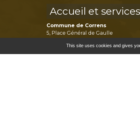
Accueil et service
Commune de Correns
5, Place Général de Gaulle
83570 Correns - FRANCE
This site uses cookies and gives you
+33 4 94 37 21 95
Contact par formulaire
Mentions légales
-
P