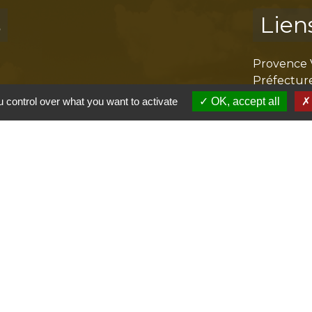
s
Lien
Provence 
Préfectur
Réglementa
 control over what you want to activate
OK, accept all
Mission Lo
Aggloméra
olitique de confidentialité
-
Accessibilité
-
Plan du site