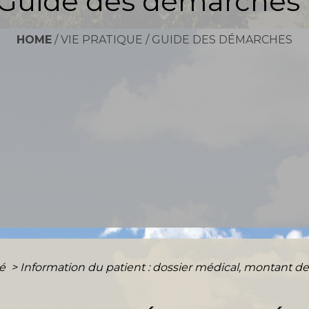
Guide des démarches
HOME
/
VIE PRATIQUE
/
GUIDE DES DÉMARCHES
té
>
Information du patient : dossier médical, montant des 