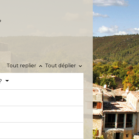
?
Tout replier
Tout déplier
keyboard_arrow_up
keyboard_arrow_down
 ?