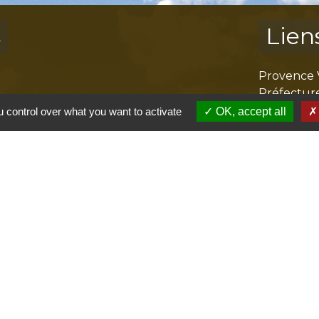
s
Lien
Provence 
Préfectur
Réglementa
 control over what you want to activate
OK, accept all
Mission Lo
Aggloméra