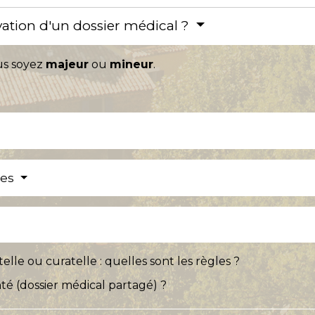
rvation d'un dossier médical ?
ous soyez
majeur
ou
mineur
.
res
lle ou curatelle : quelles sont les règles ?
é (dossier médical partagé) ?