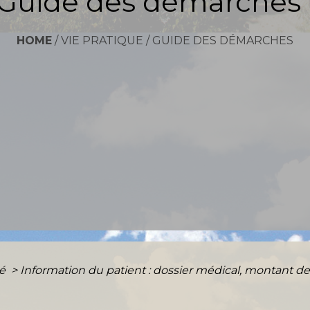
Guide des démarches
HOME
/
VIE PRATIQUE
/
GUIDE DES DÉMARCHES
té
>
Information du patient : dossier médical, montant des 