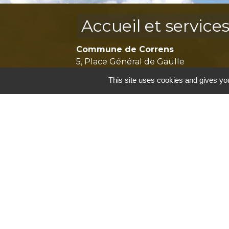
Accueil et service
Commune de Correns
5, Place Général de Gaulle
83570 Correns - FRANCE
This site uses cookies and gives you
+33 4 94 37 21 95
Contact par formulaire