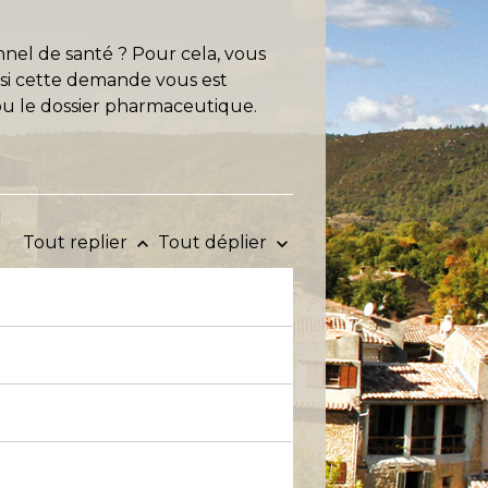
nnel de santé ? Pour cela, vous
 si cette demande vous est
ou le dossier pharmaceutique.
Tout replier
Tout déplier
keyboard_arrow_up
keyboard_arrow_down