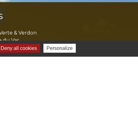
s
Verte & Verdon
e du Var
tion de l'accès aux massifs forestiers
Deny all cookies
Personalize
cal Ouest Var
tion Provence Verte