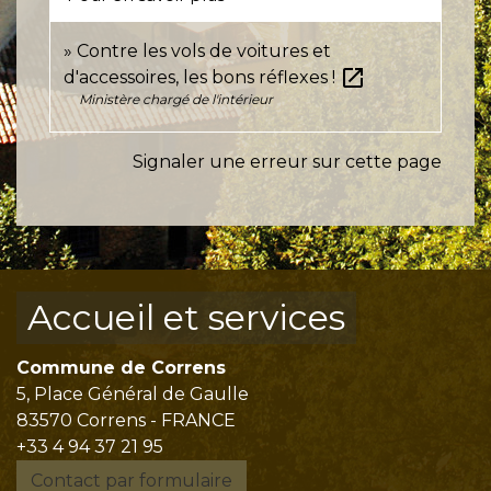
Contre les vols de voitures et
open_in_new
d'accessoires, les bons réflexes !
Ministère chargé de l'intérieur
Signaler une erreur sur cette page
Accueil et services
Commune de Correns
5, Place Général de Gaulle
83570 Correns - FRANCE
+33 4 94 37 21 95
Contact par formulaire