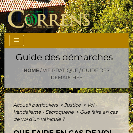
menu
Guide des démarches
HOME
/
VIE PRATIQUE
/
GUIDE DES
DÉMARCHES
Accueil particuliers
>
Justice
>
Vol -
Vandalisme - Escroquerie
>
Que faire en cas
de vol d'un véhicule ?
QUE FAIRE EN CAS DE VOL