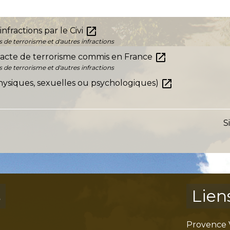
open_in_new
nfractions par le Civi
 de terrorisme et d'autres infractions
open_in_new
'acte de terrorisme commis en France
 de terrorisme et d'autres infractions
open_in_new
physiques, sexuelles ou psychologiques)
S
s
Lien
Provence 