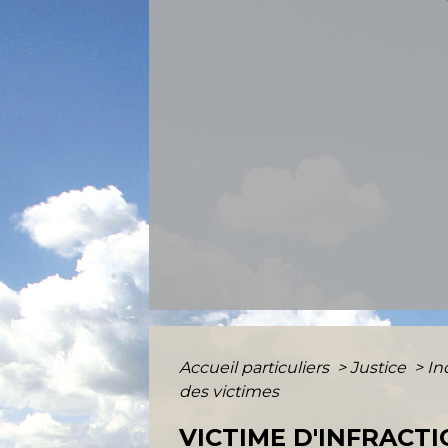
Accueil particuliers
>
Justice
>
In
des victimes
VICTIME D'INFRACT