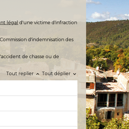
nt légal
d'une victime d'infraction
 Commission d'indemnisation des
 d'accident de chasse ou de
Tout replier
Tout déplier
keyboard_arrow_up
keyboard_arrow_down