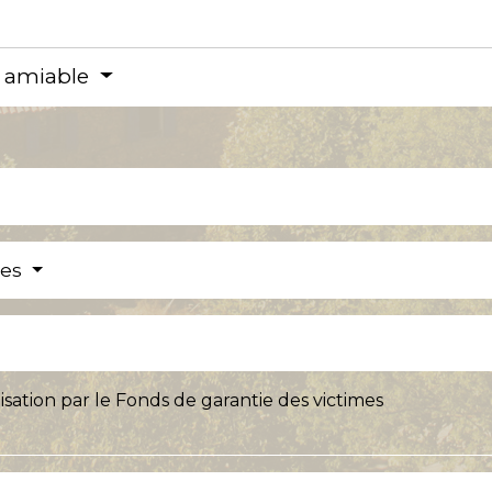
e amiable
res
isation par le Fonds de garantie des victimes