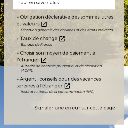
Pour en savoir plus
Obligation déclarative des sommes, titres
open_in_new
et valeurs
Direction générale des douanes et des droits indirects
open_in_new
Taux de change
Banque de France
Choisir son moyen de paiement à
open_in_new
l'étranger
Autorité de contrôle prudentiel et de résolution
(ACPR)
Argent : conseils pour des vacances
open_in_new
sereines à l'étranger
Institut national de la consommation (INC)
Signaler une erreur sur cette page