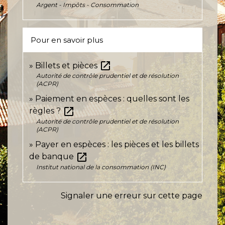
Argent - Impôts - Consommation
Pour en savoir plus
open_in_new
Billets et pièces
Autorité de contrôle prudentiel et de résolution
(ACPR)
Paiement en espèces : quelles sont les
open_in_new
règles ?
Autorité de contrôle prudentiel et de résolution
(ACPR)
Payer en espèces : les pièces et les billets
open_in_new
de banque
Institut national de la consommation (INC)
Signaler une erreur sur cette page