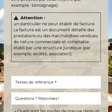
exemple : témoignage).
Attention :
warning
un particulier ne peut établir de facture.
La facture est un document détaillé des
prestations ou des marchandises vendues,
de nature commerciale et comptable
établi par une structure juridique (par
exemple, société, association).
Textes de référence
Questions ? Réponses !
Quels sont les modes de preuve dans un