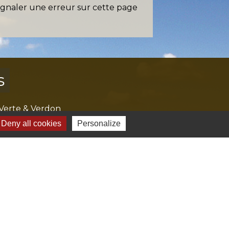
ignaler une erreur sur cette page
s
Verte & Verdon
e du Var
Deny all cookies
Personalize
tion de l'accès aux massifs forestiers
cal Ouest Var
tion Provence Verte