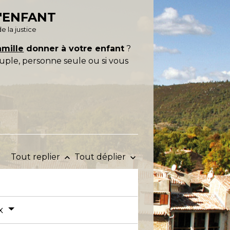
L'ENFANT
e la justice
mille
donner à votre enfant
?
ouple, personne seule ou si vous
Tout replier
Tout déplier
keyboard_arrow_up
keyboard_arrow_down
ix