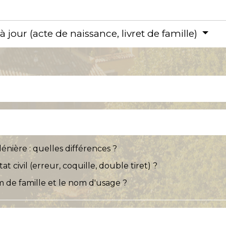
jour (acte de naissance, livret de famille)
énière : quelles différences ?
 civil (erreur, coquille, double tiret) ?
m de famille et le nom d'usage ?