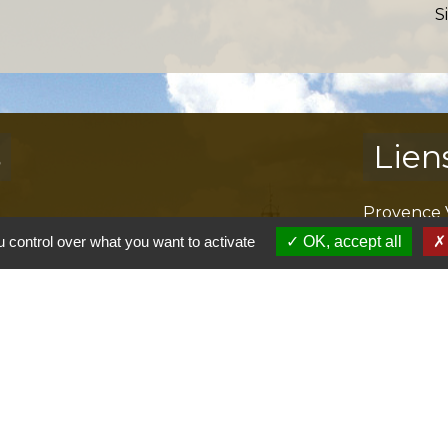
S
s
Lien
Provence 
Préfectur
 control over what you want to activate
OK, accept all
Réglementa
Mission Lo
Aggloméra