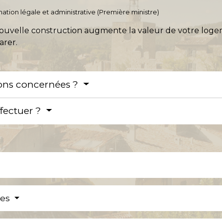
ormation légale et administrative (Première ministre)
te nouvelle construction augmente la valeur de votre lo
arer.
ions concernées ?
ffectuer ?
res