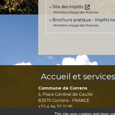
open_in_new
Site des impôts
Ministère chargé des finances
Brochure pratique - Impôts l
Ministère chargé des finances
Accueil et service
Commune de Correns
5, Place Général de Gaulle
83570 Correns - FRANCE
+33 4 94 37 21 95
This site uses cookies and gives you
Contact par formulaire