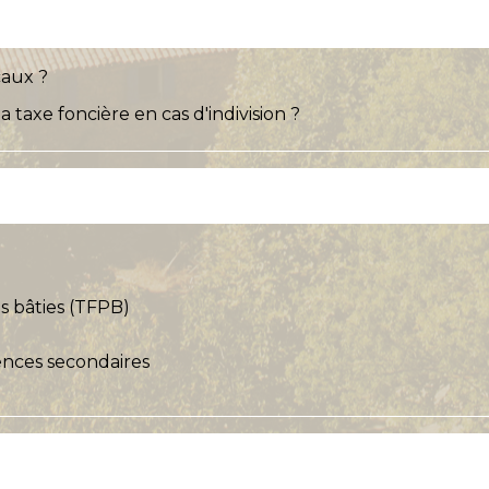
caux ?
a taxe foncière en cas d'indivision ?
és bâties (TFPB)
dences secondaires