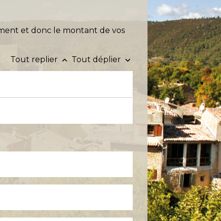
gement et donc le montant de vos
Tout replier
Tout déplier
keyboard_arrow_up
keyboard_arrow_down