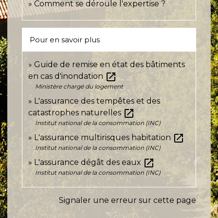
Comment se déroule l'expertise ?
Pour en savoir plus
Guide de remise en état des bâtiments
open_in_new
en cas d'inondation
Ministère chargé du logement
L'assurance des tempêtes et des
open_in_new
catastrophes naturelles
Institut national de la consommation (INC)
open_in_new
L'assurance multirisques habitation
Institut national de la consommation (INC)
open_in_new
L'assurance dégât des eaux
Institut national de la consommation (INC)
Signaler une erreur sur cette page