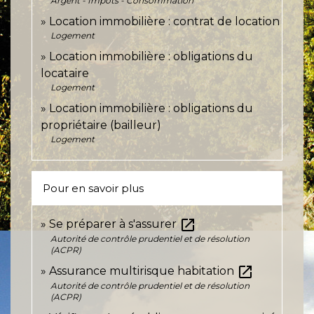
Argent - Impôts - Consommation
Location immobilière : contrat de location
Logement
Location immobilière : obligations du
locataire
Logement
Location immobilière : obligations du
propriétaire (bailleur)
Logement
Pour en savoir plus
open_in_new
Se préparer à s'assurer
Autorité de contrôle prudentiel et de résolution
(ACPR)
open_in_new
Assurance multirisque habitation
Autorité de contrôle prudentiel et de résolution
(ACPR)