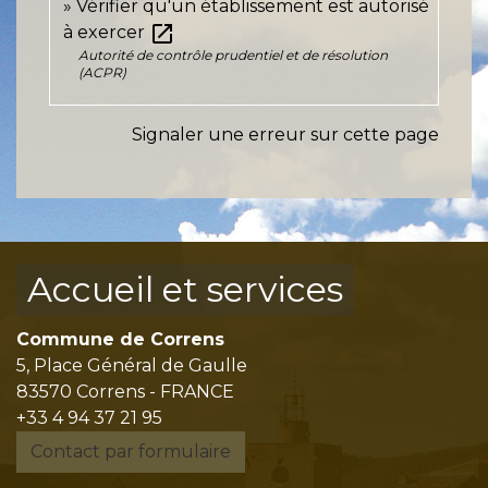
Vérifier qu'un établissement est autorisé
open_in_new
à exercer
Autorité de contrôle prudentiel et de résolution
(ACPR)
Signaler une erreur sur cette page
Accueil et services
Commune de Correns
5, Place Général de Gaulle
83570 Correns - FRANCE
+33 4 94 37 21 95
Contact par formulaire