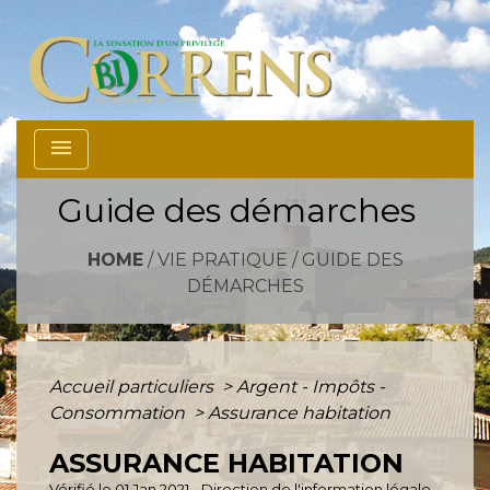
menu
Guide des démarches
HOME
/
VIE PRATIQUE
/
GUIDE DES
DÉMARCHES
Accueil particuliers
>
Argent - Impôts -
Consommation
>
Assurance habitation
ASSURANCE HABITATION
Vérifié le 01 Jan 2021 - Direction de l'information légale