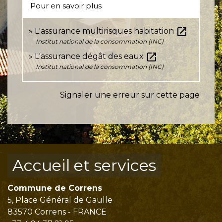
Pour en savoir plus
open_in_new
L'assurance multirisques habitation
Institut national de la consommation (INC)
open_in_new
L'assurance dégât des eaux
Institut national de la consommation (INC)
Signaler une erreur sur cette page
Accueil et services
Commune de Correns
5, Place Général de Gaulle
83570 Correns - FRANCE