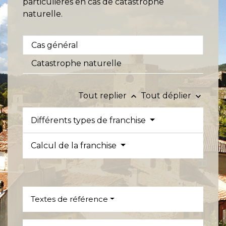
particulières en cas de catastrophe
naturelle.
Cas général
Catastrophe naturelle
Tout replier
Tout déplier
keyboard_arrow_up
keyboard_arrow_down
Différents types de franchise
Calcul de la franchise
Textes de référence