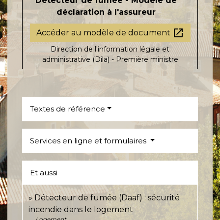
Détecteur de fumée - Modèle de
déclaration à l'assureur
open_in_new
Accéder au modèle de document
Direction de l'information légale et
administrative (Dila) - Première ministre
Textes de référence
Services en ligne et formulaires
Et aussi
Détecteur de fumée (Daaf) : sécurité
incendie dans le logement
Logement