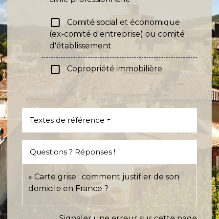
check_box_outline_blank
Comité social et économique
(ex-comité d'entreprise) ou comité
d'établissement
check_box_outline_blank
Copropriété immobilière
Textes de référence
Questions ? Réponses !
Carte grise : comment justifier de son
domicile en France ?
Signaler une erreur sur cette page