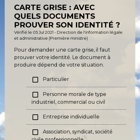
CARTE GRISE : AVEC
QUELS DOCUMENTS
PROUVER SON IDENTITÉ ?
Vérifié le 05 Jul 2021 - Direction de l'information légale
et administrative (Première ministre)
Pour demander une carte grise, il faut
prouver votre identité. Le document à
produire dépend de votre situation.
check_box_outline_blank
Particulier
check_box_outline_blank
Personne morale de type
industriel, commercial ou civil
check_box_outline_blank
Entreprise individuelle
check_box_outline_blank
Association, syndicat, société
civile professionnelle