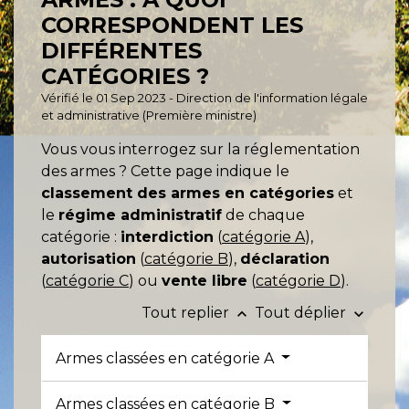
CORRESPONDENT LES
DIFFÉRENTES
CATÉGORIES ?
Vérifié le 01 Sep 2023 - Direction de l'information légale
et administrative (Première ministre)
Vous vous interrogez sur la réglementation
des armes ? Cette page indique le
classement des armes en catégories
et
le
régime administratif
de chaque
catégorie :
interdiction
(
catégorie A
),
autorisation
(
catégorie B
),
déclaration
(
catégorie C
) ou
vente libre
(
catégorie D
).
Tout replier
Tout déplier
keyboard_arrow_up
keyboard_arrow_down
Armes classées en catégorie A
Armes classées en catégorie B