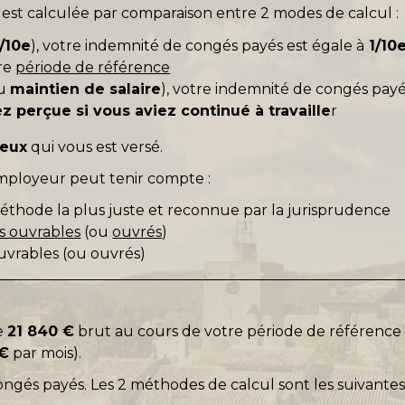
est calculée par comparaison entre 2 modes de calcul :
1/10
e
), votre indemnité de congés payés est égale à
1/10
re
période de référence
du
maintien de salaire
), votre indemnité de congés pay
 perçue si vous aviez continué à travaille
r
geux
qui vous est versé.
employeur peut tenir compte :
 méthode la plus juste et reconnue par la jurisprudence
s ouvrables
(ou
ouvrés
)
uvrables (ou ouvrés)
e
21 840 €
brut au cours de votre période de référence 
 €
par mois).
ngés payés. Les 2 méthodes de calcul sont les suivantes 