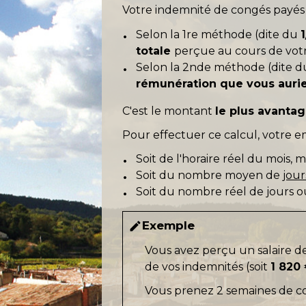
Votre indemnité de congés payés 
Selon la 1
re
méthode (dite du
totale
perçue au cours de vot
Selon la 2
nde
méthode (dite 
rémunération que vous auriez
C'est le montant
le plus avanta
Pour effectuer ce calcul, votre 
Soit de l'horaire réel du mois,
Soit du nombre moyen de
jour
Soit du nombre réel de jours o
Exemple
edit
Vous avez perçu un salaire d
de vos indemnités (soit
1 820
Vous prenez 2 semaines de co