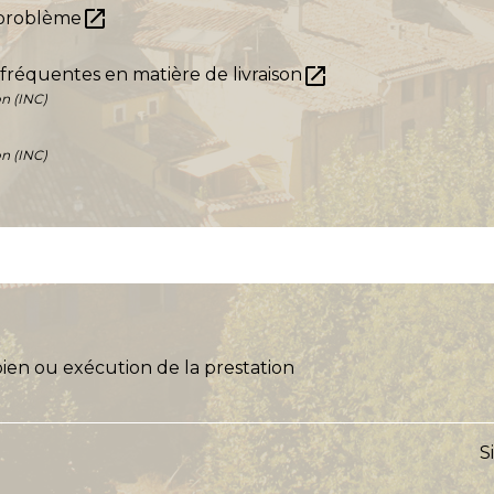
open_in_new
e problème
open_in_new
fréquentes en matière de livraison
on (INC)
on (INC)
 bien ou exécution de la prestation
S