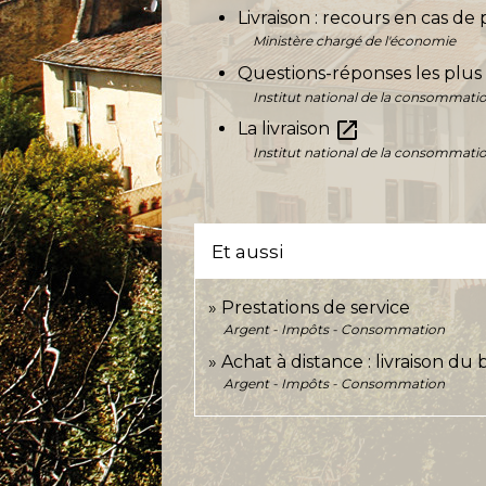
Livraison : recours en cas d
Ministère chargé de l'économie
Questions-réponses les plus 
Institut national de la consommati
open_in_new
La livraison
Institut national de la consommati
Et aussi
Prestations de service
Argent - Impôts - Consommation
Achat à distance : livraison du
Argent - Impôts - Consommation