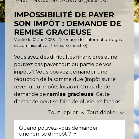
impôt : demande de remise gracieuse
IMPOSSIBILITÉ DE PAYER
SON IMPÔT : DEMANDE DE
REMISE GRACIEUSE
Vérifié le 01 Jan 2023 - Direction de l'information légale
et administrative (Première ministre)
Vous avez des difficultés financières et ne
pouvez pas payer tout ou partie de vos
impôts ? Vous pouvez demander une
réduction de la somme due (impôt sur le
revenu ou impôts locaux). On parle de
demande de
remise gracieuse
. Cette
demande peut se faire de plusieurs façons.
Tout replier
Tout déplier
keyboard_arrow_up
keyboard_arrow_down
Quand pouvez-vous demander
une remise d'impôt ?