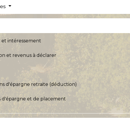
res
on et intéressement
ion et revenus à déclarer
ons d'épargne retraite (déduction)
s d'épargne et de placement