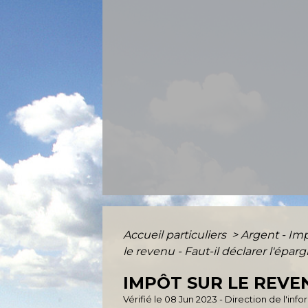
Accueil particuliers
>
Argent - I
le revenu - Faut-il déclarer l'éparg
IMPÔT SUR LE REVEN
Vérifié le 08 Jun 2023 - Direction de l'inf