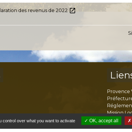
open_in_new
laration des revenus de 2022
S
s
Lien
Provence 
Préfectur
Réglementa
Mission Lo
Aggloméra
 control over what you want to activate
OK, accept all