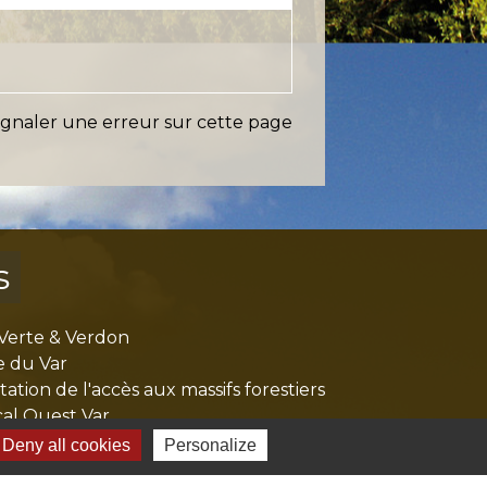
ignaler une erreur sur cette page
s
Verte & Verdon
e du Var
tion de l'accès aux massifs forestiers
cal Ouest Var
tion Provence Verte
Deny all cookies
Personalize