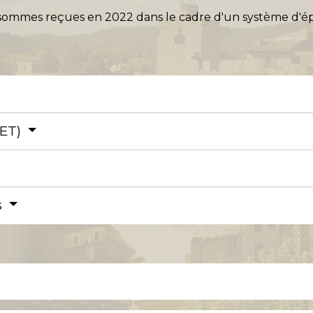
ommes reçues en 2022 dans le cadre d'un système d'éparg
CET)
s