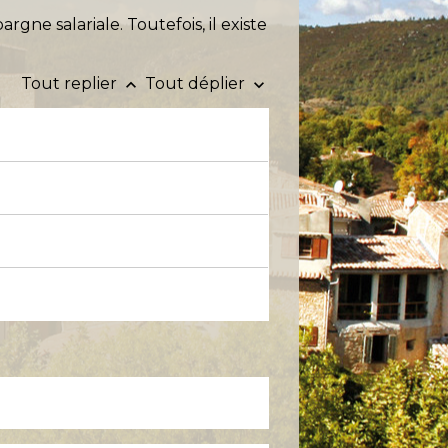
ne salariale. Toutefois, il existe
Tout replier
Tout déplier
keyboard_arrow_up
keyboard_arrow_down