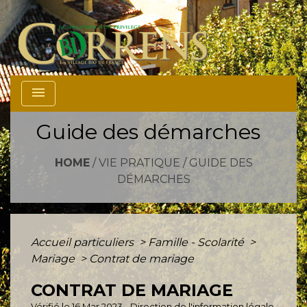
menu
Guide des démarches
HOME
/
VIE PRATIQUE
/
GUIDE DES
DÉMARCHES
Accueil particuliers
>
Famille - Scolarité
>
Mariage
>
Contrat de mariage
CONTRAT DE MARIAGE
Vérifié le 16 Mar 2023 - Direction de l'information légale