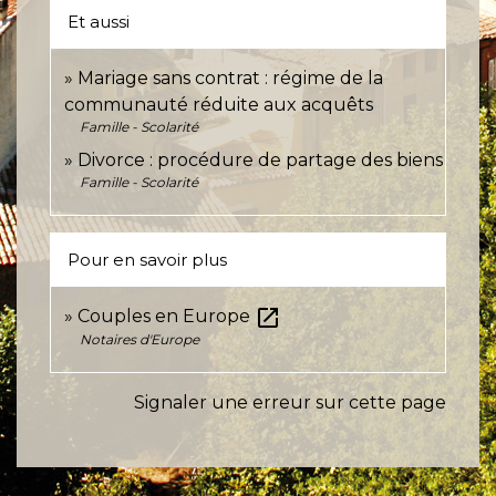
Et aussi
Mariage sans contrat : régime de la
communauté réduite aux acquêts
Famille - Scolarité
Divorce : procédure de partage des biens
Famille - Scolarité
Pour en savoir plus
open_in_new
Couples en Europe
Notaires d'Europe
Signaler une erreur sur cette page