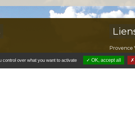
s
Lien
Provence 
Préfectur
 control over what you want to activate
OK, accept all
Réglementa
Mission Lo
Aggloméra