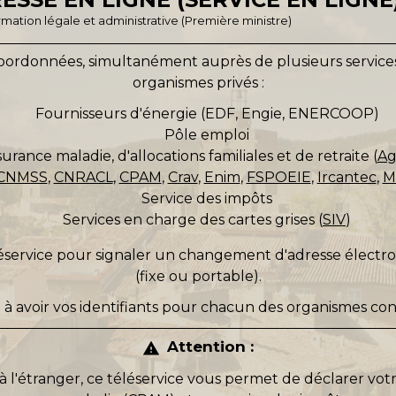
ormation légale et administrative (Première ministre)
oordonnées, simultanément auprès de plusieurs services d
organismes privés :
Fournisseurs d'énergie (EDF, Engie, ENERCOOP)
Pôle emploi
ssurance maladie, d'allocations familiales et de retraite (
Ag
CNMSS
,
CNRACL
,
CPAM
,
Crav
,
Enim
,
FSPOEIE
,
Ircantec
,
M
Service des impôts
Services en charge des cartes grises (
SIV
)
éléservice pour signaler un changement d'adresse élec
(fixe ou portable).
à avoir vos identifiants pour chacun des organismes co
Attention :
warning
 à l'étranger, ce téléservice vous permet de déclarer votr