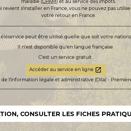
maladie (
CPAM
) et au service des impôts.
i revient s'installer en France, vous ne pouvez pas utilis
votre retour en France.
éléservice peut être utilisé quelle que soit votre nationa
Il n'est disponible qu'en langue française.
C'est un service gratuit.
open_in_new
Accéder au service en ligne
 de l'information légale et administrative (Dila) - Premièr
ION, CONSULTER LES FICHES PRATIQU