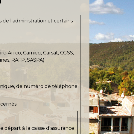
e l'administration et certains
irc-Arrco
,
Camieg
,
Carsat
,
CGSS
,
ines
,
RAFP
,
SASPA
)
tronique, de numéro de téléphone
ncernés.
e départ à la caisse d'assurance