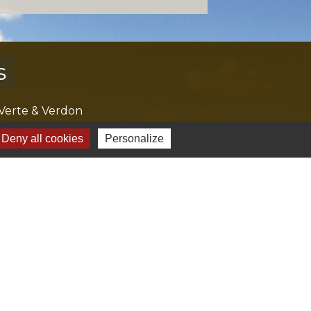
s
Verte & Verdon
e du Var
Deny all cookies
Personalize
tion de l'accès aux massifs forestiers
cal Ouest Var
tion Provence Verte