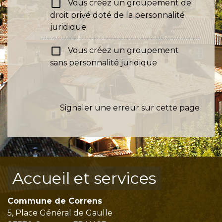
check_box_outline_blank
Vous créez un groupement de
droit privé doté de la personnalité
juridique
check_box_outline_blank
Vous créez un groupement
sans personnalité juridique
Signaler une erreur sur cette page
Accueil et services
Commune de Correns
5, Place Général de Gaulle