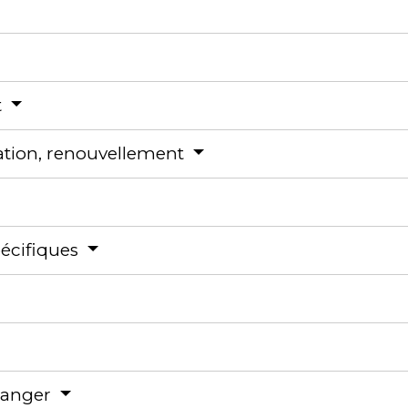
t
ation, renouvellement
pécifiques
tranger