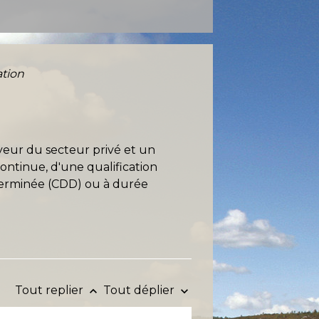
ation
oyeur du secteur privé et un
 continue, d'une qualification
déterminée (CDD) ou à durée
Tout replier
Tout déplier
keyboard_arrow_up
keyboard_arrow_down