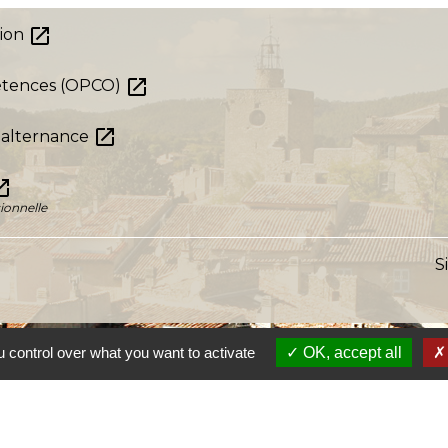
open_in_new
tion
open_in_new
pétences (OPCO)
open_in_new
 alternance
in_new
ionnelle
S
 control over what you want to activate
OK, accept all
s
Lien